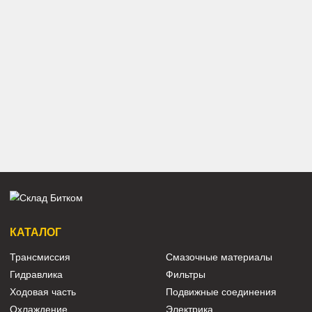
497 580 ₽
208 000 ₽
гидронасос Volvo EC140
Основной насос Volvo EC140
PUMP GP-PISTON Volvo EC140
гидравлический насос Volvo EC140
Показать ещё