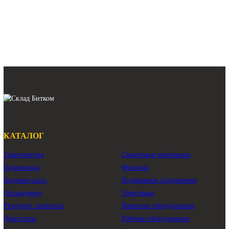
Оригинал Восст.
R350LVS
Арт.
208-26-00220
Арт.
39K9-12100
497 580 ₽
208 000 ₽
В наличии:
Много
В наличии:
Много
гидронасос CAT 323DLN
гидронасос Caterpillar 323DLN
гидравлический насос CAT 323DLN
гидравлический насос Caterpillar 323DLN
Показать ещё