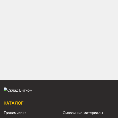
гидронасос Хендай R520LC-9A
гидронасос Hyundai R520LC-9A
Основной насос Hyundai R520LC-9A
Основной насос Хендай R520LC-9A
PUMP GP-PISTON Хендай R520LC-9A
PUMP GP-PISTON Hyundai R520LC-9A
гидравлический насос Хендай R520LC-9A
гидравлический насос Hyundai R520LC-9A