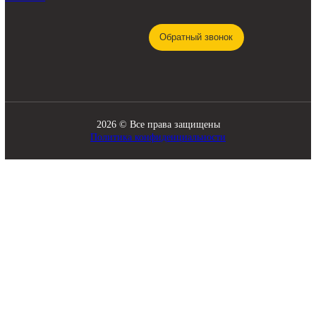
КАТАЛОГ
Трансмиссия
Смазочные материалы
Гидравлика
Фильтры
Ходовая часть
Подвижные соединения
Охлаждение
Электрика
Режущие элементы
Навесное оборудование
Двигатели
Рабочее оборудование
Топливная система
Разное
ПОМОЩЬ
СВЯЗЬ С НАМИ
8 920 341-21-43
О компании
zakaz@skladbitkom.ru
Доставка и оплата
Контакты