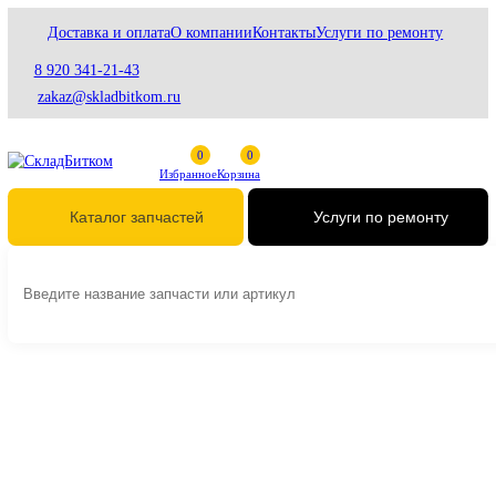
Доставка и оплата
О компании
Контакты
Услуги по ремонту
8 920 341-21-43
zakaz@skladbitkom.ru
Избранное
Корзина
Услуги по ремонт
Каталог запчастей
Главная
Гидравлика
Гидравлические цилиндры
Гидроцилиндры ковша