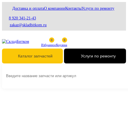
Доставка и оплата
О компании
Контакты
Услуги по ремонту
8 920 341-21-43
zakaz@skladbitkom.ru
Избранное
Корзина
Услуги по ремонт
Каталог запчастей
Главная
Гидравлика
Гидравлические цилиндры
Гидроцилиндры рукоя