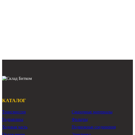
39K9-12100 Редуктор
208-26-00220 Редуктор
поворота Hyundai
поворота Komatsu PC400-7
R350LVS
Оригинал Восст.
Арт.
39K9-12100
Арт.
208-26-00220
208 000 ₽
497 580 ₽
В наличии:
Много
В наличии:
Много
ГЦ рукояти Hyundai R220LC-9S
гидроцилиндр рукояти Hyundai R220LC-9S
рукоятный гидроцилиндр Hyundai R220LC-9S
Показать ещё