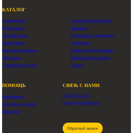
ГЦ стрелы Hyundai R260LC-9S
гидроцилиндр стрелы Hyundai R260LC-9S
Показать ещё
КАТАЛОГ