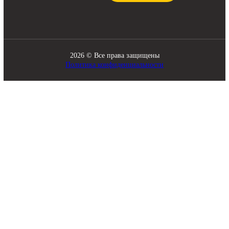
Трансмиссия
Смазочные материалы
Гидравлика
Фильтры
Ходовая часть
Подвижные соединения
Охлаждение
Электрика
Режущие элементы
Навесное оборудование
Двигатели
Рабочее оборудование
Топливная система
Разное
ПОМОЩЬ
СВЯЗЬ С НАМИ
8 920 341-21-43
О компании
zakaz@skladbitkom.ru
Доставка и оплата
Контакты
Обратный звонок