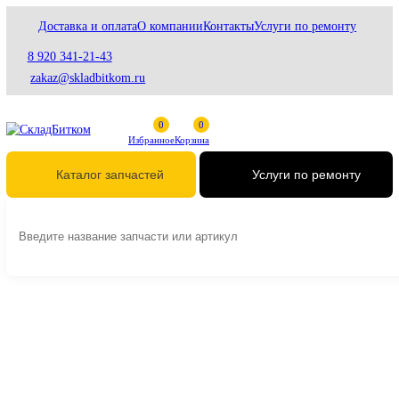
Доставка и оплата
О компании
Контакты
Услуги по ремонту
8 920 341-21-43
zakaz@skladbitkom.ru
Избранное
Корзина
Услуги по ремонт
Каталог запчастей
Главная
Гидравлика
Гидравлические цилиндры
Гидроцилиндры стрел