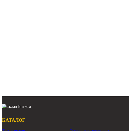
191-2693 Редуктор поворот
Caterpillar 324D, 325D, 325
Арт.
31Q8-10151
Арт.
191-2693
459 840 ₽
181 240 ₽
39K9-12100 Редуктор повор
Hyundai R350LVS
208-26-00220 Редуктор поворота
Komatsu PC400-7 Оригинал Восст.
Арт.
208-26-00220
Арт.
39K9-12100