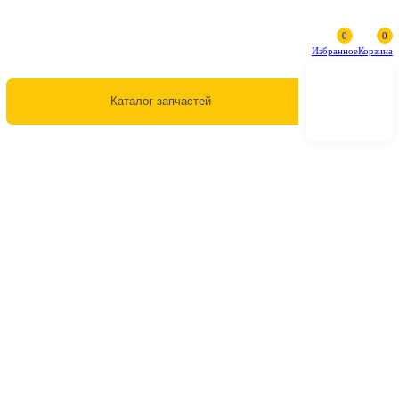
Избранное
Каталог запчастей
Гидромотор вентилятора Koma
PC1250-8 708-1L-00800
Гидромотор вентилятора Koma
PC1250-8 708-1L-00800