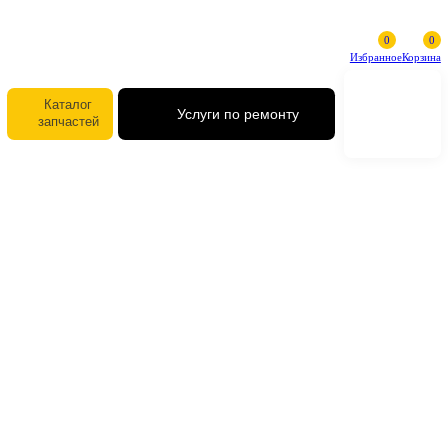
Избранное
Каталог
Услуги по ремонту
запчастей
14502158 Цепь гусеничная Volv
EC290BLC, EC290BNLC (48L)
14502158 Цепь гусеничная Volv
EC290BLC, EC290BNLC (48L)