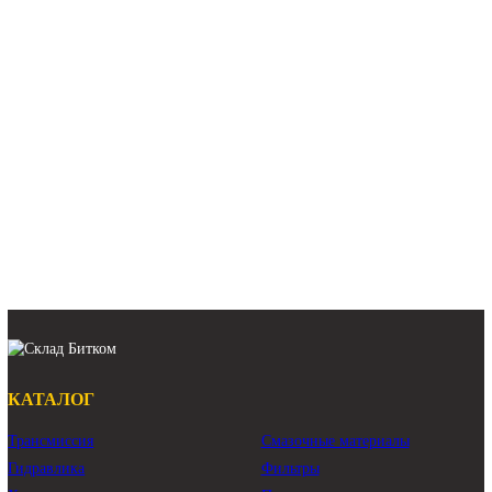
цепь Volvo EC290BLC
цепь Volvo EC290BNLC
цепь гусеничная Volvo EC290BLC
цепь гусеничная Volvo EC290BNLC
лента гусеничная Volvo EC290BLC
лента гусеничная Volvo EC290BNLC