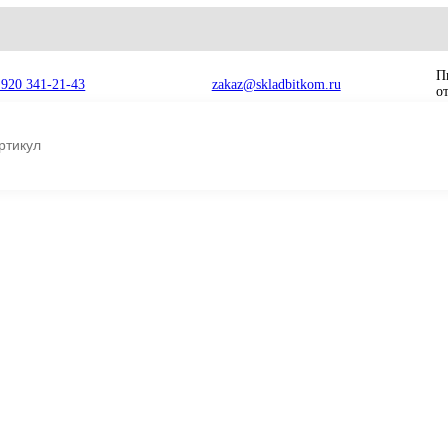
8 920 341-21-43
zakaz@skladbitkom.ru
гусеничная Komatsu PC220LC-7 (51L) 206-32-00113
ная
206-32-00113 Це
Komatsu PC220L