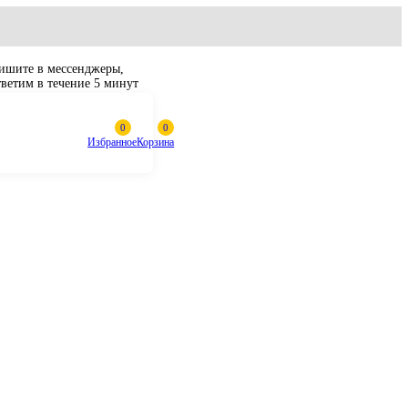
Пишите в мессенджеры,
ответим в течение 5 минут
Избранное
Корзина
пь гусеничная
C-7 (51L)