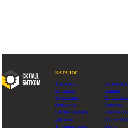
В наличии:
Много
В наличии:
М
цепь гусеничная Komatsu PC220LC-7
лента гусен