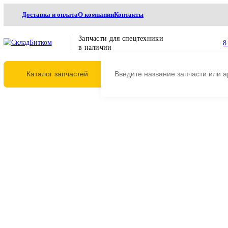
Доставка и оплата
О компании
Контакты
Запчасти для спецтехники
в наличии
Каталог запчастей
Главная
Ходовая часть
Гусеницы
Гусеничные цепи
206-32-00113 Цепь 
206-32-00113 Цепь гусенич
Komatsu PC220LC-7 (51L)