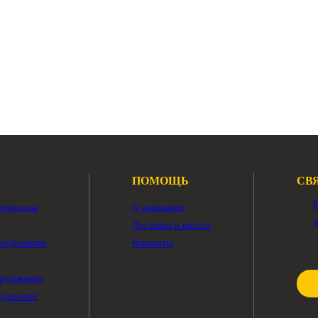
ного
В наличии:
Много
ичная Komatsu PC220LC-7
Показать ещё