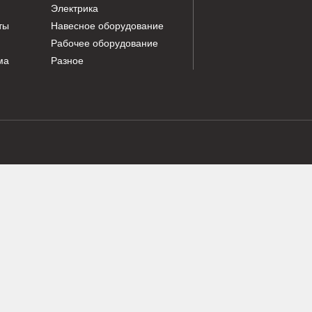
Г
ПО
ия
Смазочные материалы
О ко
а
Фильтры
Доста
асть
Подвижные соединения
Конта
ие
Электрика
элементы
Навесное оборудование
Рабочее оборудование
 система
Разное