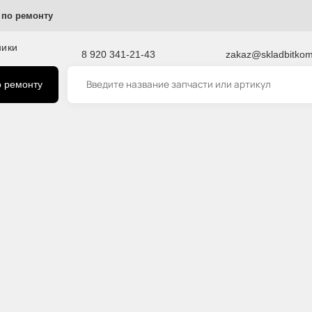
ы
Услуги по ремонту
пецтехники
8 920 341-21-43
zaka
луги по ремонту
4145 Каток опорный Caterpillar 324D 163-4145
163-41
Caterpi
Код товара на
Артикул:
Подходит для
Производите