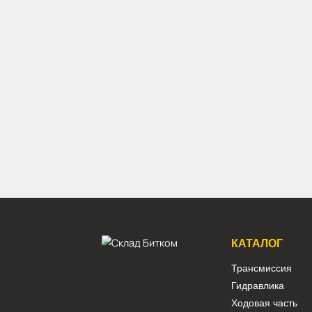
Арт.
31Q8-10151
459 840 ₽
В наличии:
Много
Каток опорный Caterpillar 324D