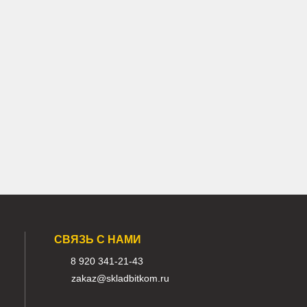
220
Арт.
39K9-12100
 ₽
208 000 ₽
В наличии:
о
Много
опорный Caterpillar 324D