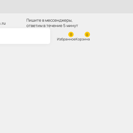
Пишите в мессенджеры,
z@skladbitkom.ru
ответим в течение 5 минут
Избранное
Корзина
45 Каток опорный
llar 324D
 сайте:
sbESM0000025
163-4145
 модели:
Caterpillar 324D
ль:
ESMI