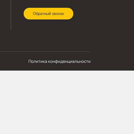
МОЩЬ
СВЯЗЬ С НАМИ
8 920 341-21-43
мпании
zakaz@skladbitkom.ru
вка и оплата
кты
Обратный звонок