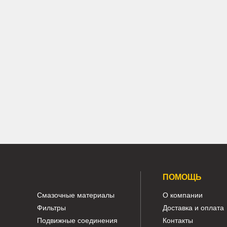
Caterpillar 324D, 325D, 325DL
Арт.
191-2693
Арт.
208-26-00
181 240 ₽
497 580
В наличии:
В наличии:
Много
Мног
Нижний каток Caterpillar 324D
Ролик 
Показать ещё