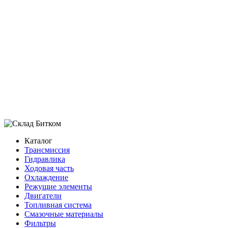
В наличии:
Много
В корзину
Добавить в избранное
Каток опорный Hitachi ZX200-3
Нижний каток Hitachi ZX200-3
Ролик опорный Hitachi ZX200-3
Показать ещё
Каталог
Трансмиссия
Гидравлика
Ходовая часть
Охлаждение
Режущие элементы
Двигатели
Топливная система
Смазочные материалы
Фильтры