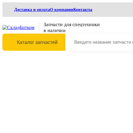
Доставка и оплата
О компании
Контакты
Запчасти для спецтехники
в наличии
Каталог запчастей
Выберите марку и модель техники
Главная
Ходовая часть
Катки поддерживающие
9134245 Каток поддерживающий Hitachi ZX200 9134245
9134245 Каток поддерживающий Hitach