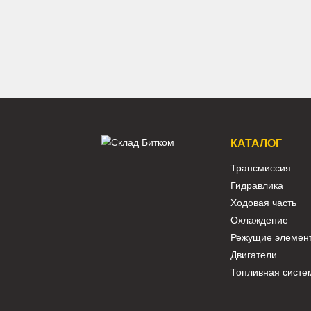
ленивец Komatsu D375A-5