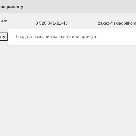
ы
Услуги по ремонту
пецтехники
8 920 341-21-43
zaka
о ремонту
еса (ленивцы)
195-30-01471 Направляющее колесо / ленивец Koma
195-3
колесо
D375A
Код товара на