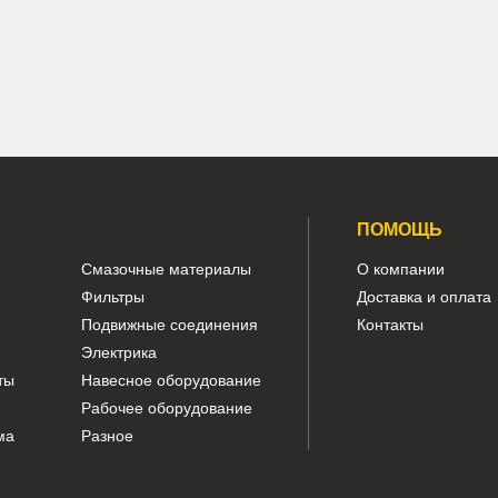
колесо натяжителя Komatsu D375A-5
колесо на
Показать ещё