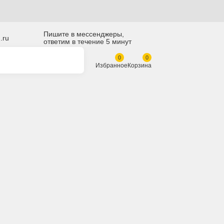
Пишите в мессенджеры,
z@skladbitkom.ru
ответим в течение 5 минут
Избранное
Корзина
tsu D375A-5 195-30-01471
0-01471 Направляющее
 / ленивец Komatsu
-5
 сайте:
sb2049k5928