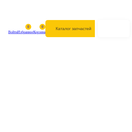
Каталог запчастей
Войти
Избранное
Корзина
Выберите марку и модель техники
208-30-00200 Направляющее колесо /
ленивец Komatsu PC400-7
208-30-00200 Направляющее колесо /
ленивец Komatsu PC400-7
Код товара на сайте:
sbCF0000001
Артикул: