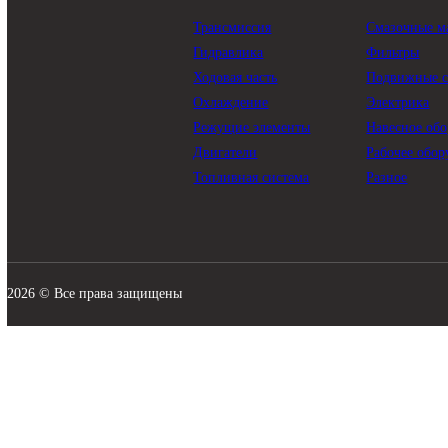
КАТАЛОГ
Трансмиссия
Смазо
Гидравлика
Филь
Ходовая часть
Подви
Охлаждение
Элект
Режущие элементы
Навес