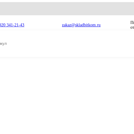
8 920 341-21-43
zakaz@skladbitkom.ru
равляющее колесо / ленивец Doosan Solar S225LC-V 2270-1064
2270-1064 Нап