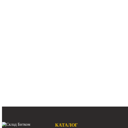
В наличии:
Много
191-2693 Редук
Caterpillar 324D
Арт.
191
181 2
В наличии:
М
ленивец Doosan Solar S225LC-V
колесо натяжителя Doosan Solar S225LC-V
колесо направляющее Doosan Solar S225LC-V