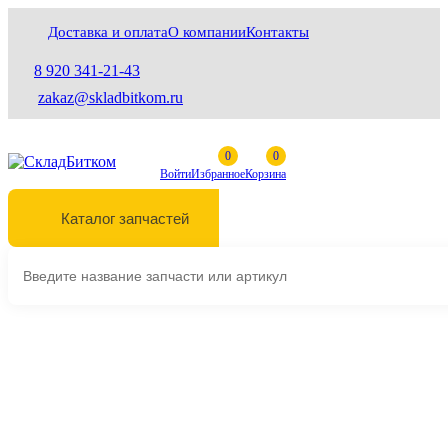
Доставка и оплата
О компании
Контакты
8 920 341-21-43
zakaz@skladbitkom.ru
Войти
Избранное
Корзина
Каталог запчастей
Выберите марку и модель техники
Главная
Ходовая часть
Направляющие колеса (ленивцы)