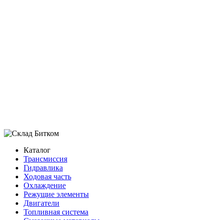
208 000 ₽
В наличии:
Много
В корзину
Добавить в избранное
ленивец Hitachi ZX330-3
колесо натяжителя Hitachi ZX330-3
колесо направляющее Hitachi ZX330-3
Показать ещё
Каталог
Трансмиссия
Гидравлика
Ходовая часть
Охлаждение
Режущие элементы
Двигатели
Топливная система