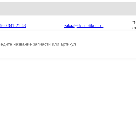
8 920 341-21-43
zakaz@skladbitkom.ru
и с вилкой Sany SY205, SY215, SY225, SY235 206-30-55172
епи с
206-30-55172 Н
 SY225,
вилкой Sany SY