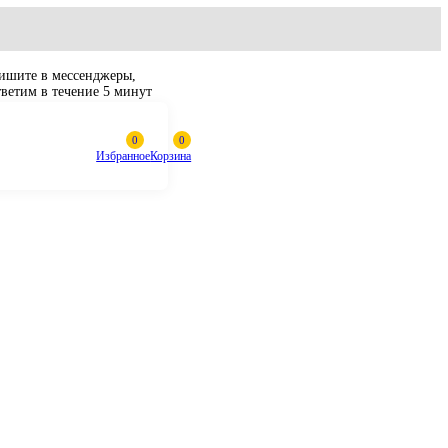
Пишите в мессенджеры,
ответим в течение 5 минут
Избранное
Корзина
атяжитель цепи с
205, SY215, SY225,