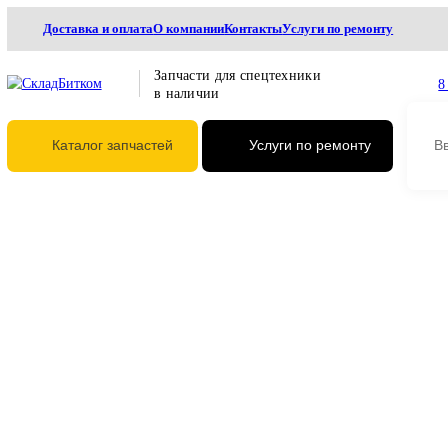
Доставка и оплата
О компании
Контакты
Услуги по ремонту
Запчасти для спецтехники
в наличии
Каталог запчастей
Услуги по ремонту
Главная
Ходовая часть
Натяжители цепи
206-30-55172 Натяжитель цеп
206-30-55172 Натяжитель ц
вилкой Sany SY205, SY215,