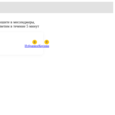
Пишите в мессенджеры,
ответим в течение 5 минут
Избранное
Корзина
яный CAT 320D,