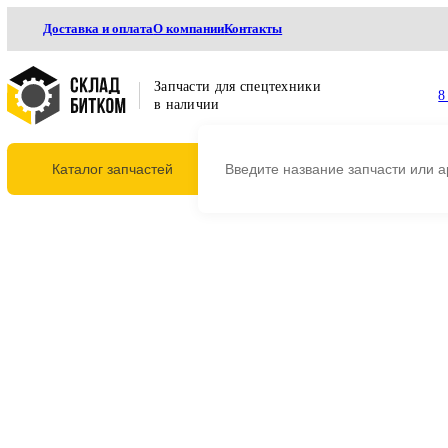
Доставка и оплата
О компании
Контакты
Запчасти для спецтехники
в наличии
Каталог запчастей
Главная
Охлаждение
Радиаторы
Масляные радиаторы
Радиатор маслян
Радиатор масляный CAT 3
312-8338