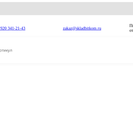
8 920 341-21-43
zakaz@skladbitkom.ru
ый CAT 320D, 323D 312-8338 312-8338
20D, 323D
Радиатор масл
323D 312-8338