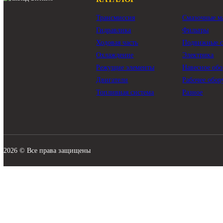
КАТАЛОГ
Трансмиссия
Смазо
Гидравлика
Филь
Ходовая часть
Подви
Охлаждение
Элект