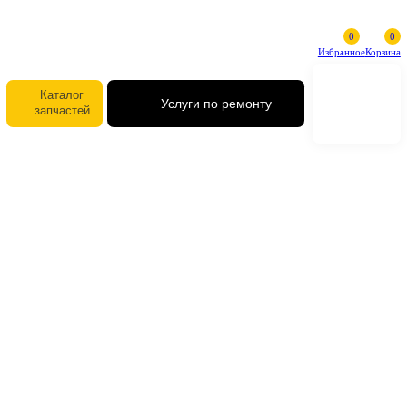
Избранное
Каталог
Услуги по ремонту
запчастей
Радиатор водяной CAT 245-920
Радиатор водяной CAT 245-920
45 000 ₽