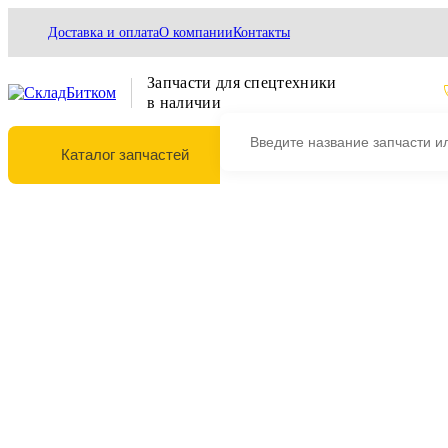
Доставка и оплата
О компании
Контакты
Запчасти для спецтехники
в наличии
Каталог запчастей
Выберите марку и модель техники
Главная
Охлаждение
Радиаторы
Водяные радиаторы
Радиатор водяной Doosan DX300LC, S300LL K1026026 K
Радиатор водяной Doosan DX300LC, S3