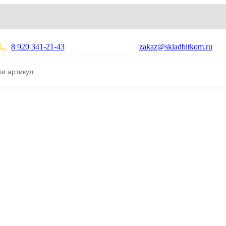
8 920 341-21-43
zakaz@skladbitkom.ru
1026026
00LL K1026026