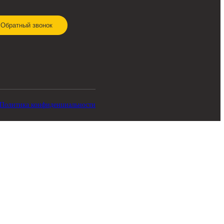
СВЯЗЬ С НАМИ
8 920 341-21-43
zakaz@skladbitkom.ru
Обратный звонок