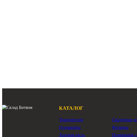
191-2693 Редук
Caterpillar 324D
Арт.
31Q8-10151
Арт.
191
459 840 ₽
181 2
В наличии:
Много
В наличии:
М