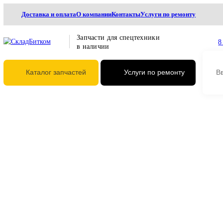
Доставка и оплата
О компании
Контакты
Услуги по ремонту
Запчасти для спецтехники
в наличии
Каталог запчастей
Услуги по ремонту
Главная
Режущие элементы
Коронки
Коронка ковша САТ 325 232-2111
Коронка ковша САТ 325 23