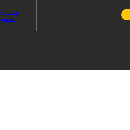
ПОМОЩЬ
чные материалы
О компании
тры
Доставка и оплата
жные соединения
Контакты
рика
ное оборудование
ее оборудование
е