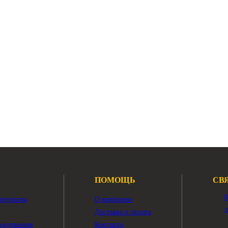
тор поворота
, 325D, 325DL
-2693
Арт.
208-26-00220
40 ₽
497 580 ₽
ного
В наличии:
Много