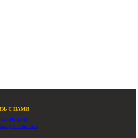
Арт.
39K9-12100
208 000 ₽
В наличии:
Много