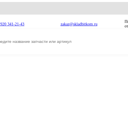
8 920 341-21-43
zakaz@skladbitkom.ru
 232-2111
2-2111
Коронка ковша 
Код товара на сайте:
sb2006k5148