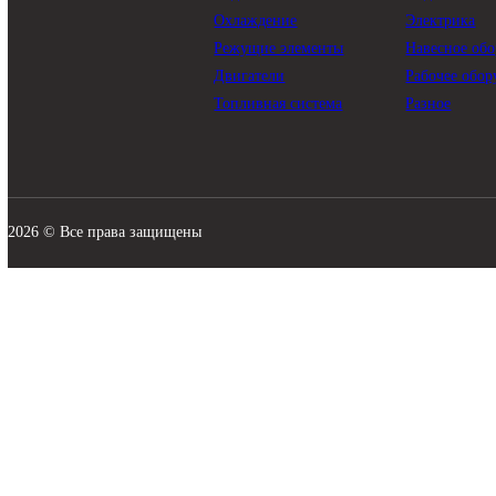
КАТАЛОГ
Трансмиссия
Смазо
Гидравлика
Филь
Ходовая часть
Подви
Охлаждение
Элект
Режущие элементы
Навес
Двигатели
Рабоч
Топливная система
Разно