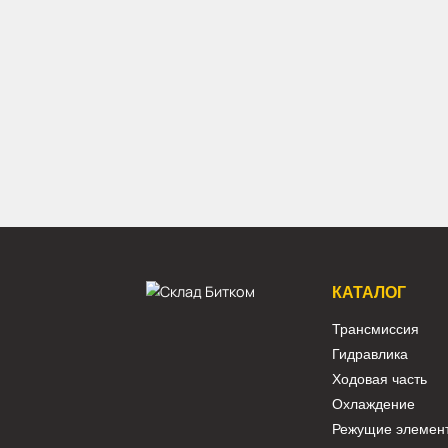
Арт.
31Q8-10151
459 840 ₽
В наличии:
Много