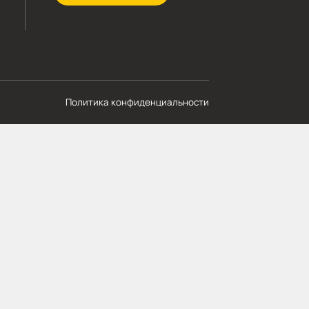
МОЩЬ
СВЯЗЬ С НАМИ
8 920 341-21-43
мпании
zakaz@skladbitkom.ru
вка и оплата
кты
Обратный звонок
Политика конфиденциальности