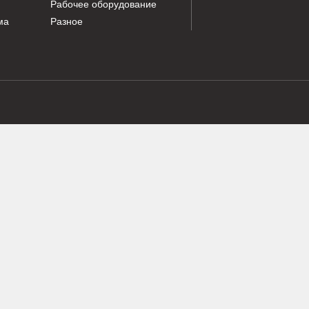
Г
ПО
ия
Смазочные материалы
О ко
а
Фильтры
Доста
асть
Подвижные соединения
Конта
ие
Электрика
элементы
Навесное оборудование
Рабочее оборудование
 система
Разное