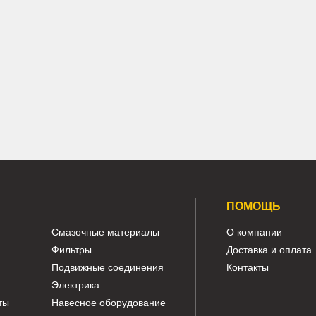
191-2693 Редуктор поворота
Caterpillar 324D, 325D, 325DL
Арт.
191-2693
Арт.
208-26-00
181 240 ₽
497 580
В наличии:
В наличии:
Много
Мног