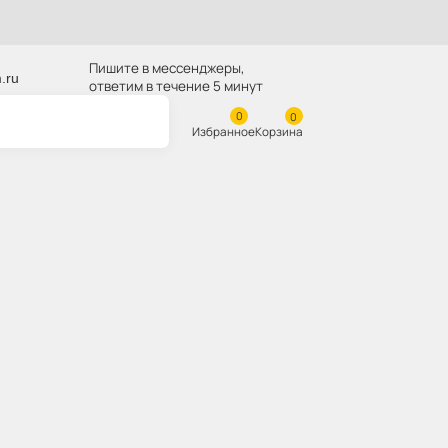
Пишите в мессенджеры,
z@skladbitkom.ru
ответим в течение 5 минут
Избранное
Корзина
на Komatsu PC400 208-
52
 сайте:
sb2021k4314
208-93-47152
 модели:
Komatsu PC400
ль:
O.E.M