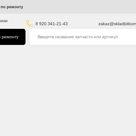
ы
Услуги по ремонту
пецтехники
8 920 341-21-43
zaka
луги по ремонту
ина Komatsu PC400 208-93-47152 208-93-47152
Пласти
93-471
Код товара на
Артикул:
Подходит для
Производите