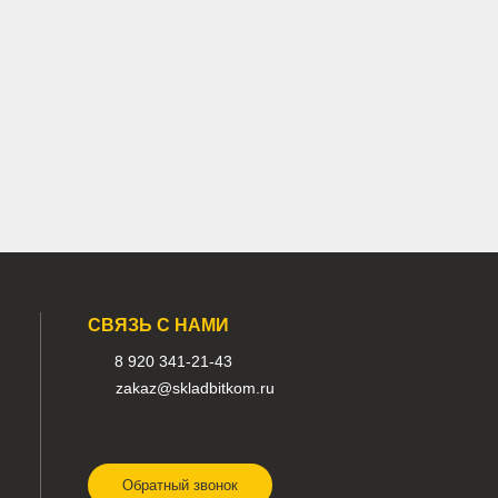
220
Арт.
39K9-12100
 ₽
208 000 ₽
В наличии:
о
Много