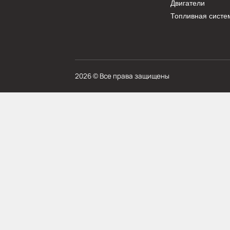
КАТАЛО
Трансмисс
Гидравлик
Ходовая ч
Охлажден
Режущие 
Двигатели
Топливная
2026 © Все права защищены