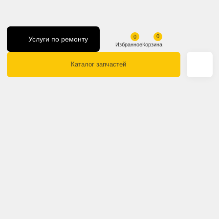
Услуги по ремонту
Избранное
Корзина
Каталог запчастей
Круг поворота Caterpillar 32
320D, 320DL, 323D 227-6081
93 520 ₽
В корзину
Купить в 1 клик