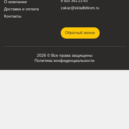
КАТАЛОГ
Трансмиссия
Смазочные материалы
Гидравлика
Фильтры
Ходовая часть
Подвижные соединения
Охлаждение
Электрика
Режущие элементы
Навесное оборудование
Двигатели
Рабочее оборудование
Топливная система
Разное
ПОМОЩЬ
СВЯЗЬ С НАМИ
8 920 341-21-43
О компании
zakaz@skladbitkom.ru
Доставка и оплата