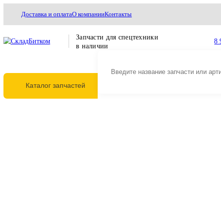
Доставка и оплата
О компании
Контакты
Запчасти для спецтехники
в наличии
Каталог запчастей
Главная
Трансмиссия
Опорно поворотные круги (ОПУ)
Круг поворота 
Круг поворота Caterpillar