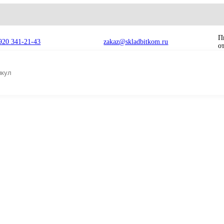
8 920 341-21-43
zakaz@skladbitkom.ru
Caterpillar 330D, 330C, 336D, 336DL 227-6089 227-6089
Круг поворота C