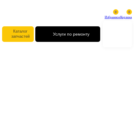
Избранное
Каталог
Услуги по ремонту
запчастей
39Q7-12101 Редуктор поворота
Hyundai HX260L
39Q7-12101 Редуктор поворота
Hyundai HX260L