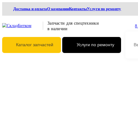
Доставка и оплата
О компании
Контакты
Услуги по ремонту
Запчасти для спецтехники
в наличии
Каталог запчастей
Услуги по ремонту
Главная
Трансмиссия
Редукторы поворота
Редукторы поворота без ги
9180776 Редуктор поворота
ZX450, ZX450-3, ZX470-3,