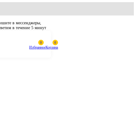
Пишите в мессенджеры,
ответим в течение 5 минут
Избранное
Корзина
0-3, ZX480MT, ZX500LC 9180776
р поворота Hitachi
 ZX470-3,