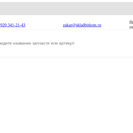
8 920 341-21-43
zakaz@skladbitkom.ru
дромотора
9180776 Редуктор поворота Hitachi ZX450, ZX450-3, ZX47
 Hitachi
9180776 Редукто
 ZX480MT,
ZX450, ZX450-3,