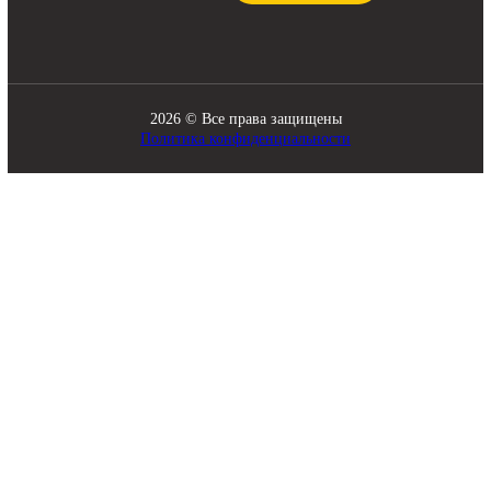
Двигатели
Рабочее оборудование
Топливная система
Разное
ПОМОЩЬ
СВЯЗЬ С НАМИ
8 920 341-21-43
О компании
zakaz@skladbitkom.ru
Доставка и оплата
Контакты
Обратный звонок
2026 © Все права защищены
Политика конфиденциальности