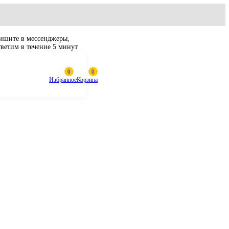
Пишите в мессенджеры,
ответим в течение 5 минут
Избранное
Корзина
200-1, ZX200-5G, ZX210H, ZX240-3 9170996
р хода с
itachi ZX180-3,