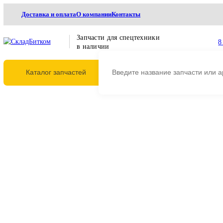
Доставка и оплата
О компании
Контакты
Запчасти для спецтехники
в наличии
Каталог запчастей
Главная
Трансмиссия
Редукторы хода
Редукторы хода с гидромотором
9170996 Редуктор хода с
гидромотором Hitachi ZX18