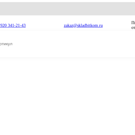
8 920 341-21-43
zakaz@skladbitkom.ru
 в сборе
9170996 Редуктор хода с гидромотором Hitachi ZX180-3, ZX
9170996 Редукто
0-3,
гидромотором H