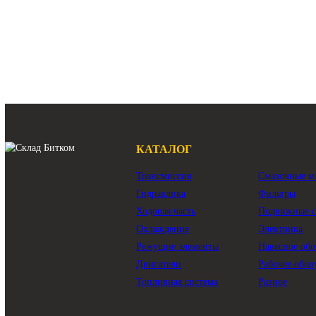
191-2693 Редук
Caterpillar 324D
Арт.
31Q8-10151
Арт.
191
459 840 ₽
181 2
В наличии:
Много
В наличии:
М
КАТАЛОГ