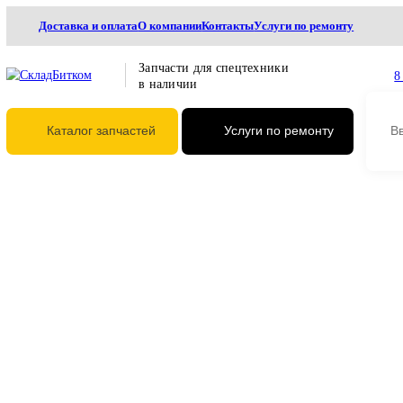
Доставка и оплата
О компании
Контакты
Услуги по ремонту
Запчасти для спецтехники
в наличии
Каталог запчастей
Услуги по ремонту
Главная
Трансмиссия
Запчасти для редукторов хода
Пружина CAT 7G2
Пружина CAT 7G2343, 7G-