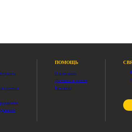
тор поворота
, 325D, 325DL
-2693
Арт.
208-26-00220
40 ₽
497 580 ₽
ного
В наличии:
Много
ПОМОЩЬ