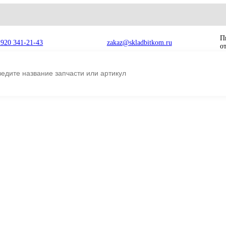
8 920 341-21-43
zakaz@skladbitkom.ru
343, 7G-2343
2343
Пружина CAT 7
Производитель:
O.E.M