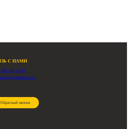
Арт.
39K9-12100
208 000 ₽
В наличии:
Много
СВЯЗЬ С НАМИ