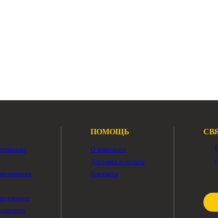
aterpillar R3000H
Двигатель Caterpillar R29
AT С15 Caterpillar R2900G
двигатель CAT С15 Caterpillar
ный двигатель Caterpillar R3000H
Показать ещё