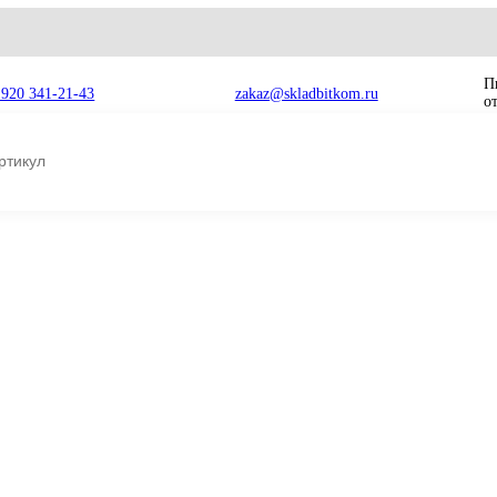
8 920 341-21-43
zakaz@skladbitkom.ru
294-5830
3000H
Двигатель CAT
Код товара на сайте:
sb2060k8642