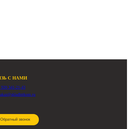
00G
 R3000H