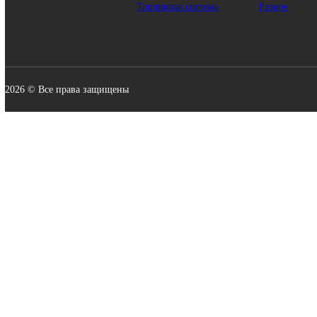
КАТАЛОГ
Трансмиссия
Смазо
Гидравлика
Филь
Ходовая часть
Подви
Охлаждение
Элект
Режущие элементы
Навес
Двигатели
Рабоч
Топливная система
Разно
2026 © Все права защищены