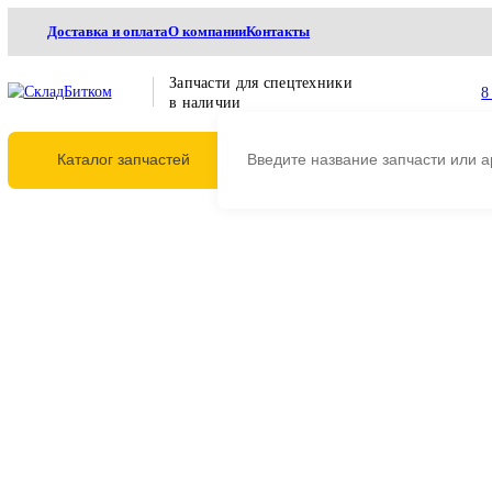
Доставка и оплата
О компании
Контакты
Запчасти для спецтехники
в наличии
Каталог запчастей
Главная
Двигатели
Двигатели в сборе
Двигатель CAT R2900G, R3000H 
Двигатель CAT R2900G, R