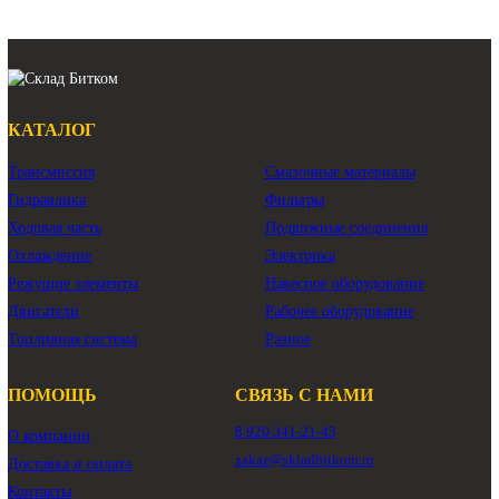
Komatsu PC400-7 Оригинал Восст.
Арт.
208-26-00220
Арт.
39K9-12100
497 580 ₽
208 000 ₽
КАТАЛОГ
Трансмиссия
Смазочные материалы
Гидравлика
Фильтры
Ходовая часть
Подвижные соединения