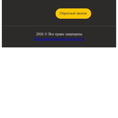
Охлаждение
Электрика
Режущие элементы
Навесное оборудование
Двигатели
Рабочее оборудование
Топливная система
Разное
ПОМОЩЬ
СВЯЗЬ С НАМИ
8 920 341-21-43
О компании
zakaz@skladbitkom.ru
Доставка и оплата
Контакты
Обратный звонок
2026 © Все права защищены
Политика конфиденциальности