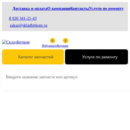
Доставка и оплата
О компании
Контакты
Услуги по рем
8 920 341-21-43
zakaz@skladbitkom.ru
Избранное
Корзина
Услуги по ремонт
Каталог запчастей
Главная
Гидравлика
Гидравлические цилиндры
Гидроцилиндры наклона отвала