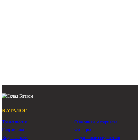
191-2693 Редуктор поворот
Caterpillar 324D, 325D, 325
Арт.
31Q8-10151
Арт.
191-2693
459 840 ₽
181 240 ₽
39K9-12100 Редуктор повор
Hyundai R350LVS
208-26-00220 Редуктор поворота
Komatsu PC400-7 Оригинал Восст.
Арт.
208-26-00220
Арт.
39K9-12100
497 580 ₽
208 000 ₽