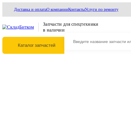
Доставка и оплата
О компании
Контакты
Услуги по ремонту
Запчасти для спецтехники
в наличии
Каталог запчастей
Выберите марку и модель техники
Главная
Ходовая часть
Гусеницы
Траки (башмаки)
Траки (башмаки)
Фильтры
Сортировать