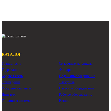
Оригинал Восст.
Арт.
39K9-12100
Арт.
208-26-00220
208 000 ₽
497 580 ₽
В наличии:
Много
В наличии:
Много
Вкладыши коренные Volvo D12
Вкладыши коренные Volvo D13
вкладыши коренные STD Volvo D12
вкладыши коренные STD Volvo D13
Показать ещё