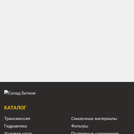
191-2693 Редуктор поворот
Caterpillar 324D, 325D, 325
Арт.
31Q8-10151
Арт.
191-2693
459 840 ₽
181 240 ₽
39K9-12100 Редуктор поворо
Hyundai R350LVS
208-26-00220 Редуктор поворота
Komatsu PC400-7 Оригинал
Восст.
Арт.
208-26-00220
Арт.
39K9-12100
497 580 ₽
208 000 ₽