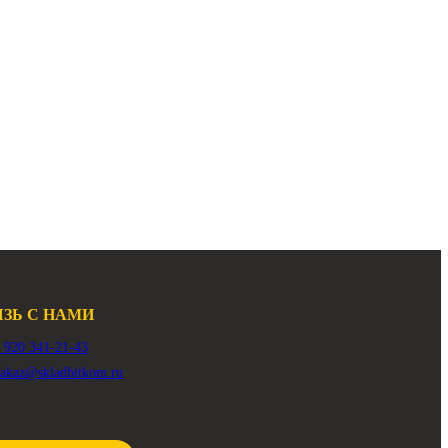
00D
350D