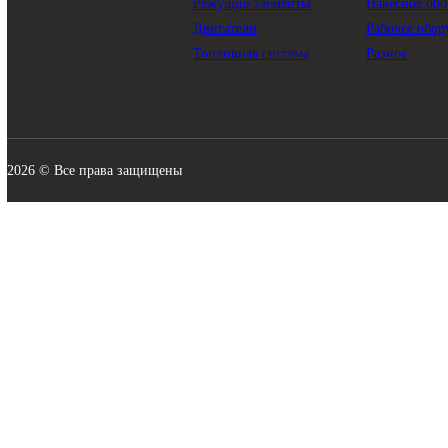
КАТАЛОГ
Трансмиссия
Смазо
Гидравлика
Филь
Ходовая часть
Подви
Охлаждение
Элект
Режущие элементы
Навес
Двигатели
Рабоч
Топливная система
Разно