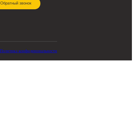
СВЯЗЬ С НАМИ
8 920 341-21-43
zakaz@skladbitkom.ru
Обратный звонок