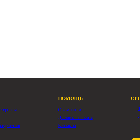
насос Volvo EC350D
Основной насос Volvo EC3
PISTON Volvo EC300D
PUMP GP-PISTON Volvo EC
ский насос Volvo EC350D
Показать ещё