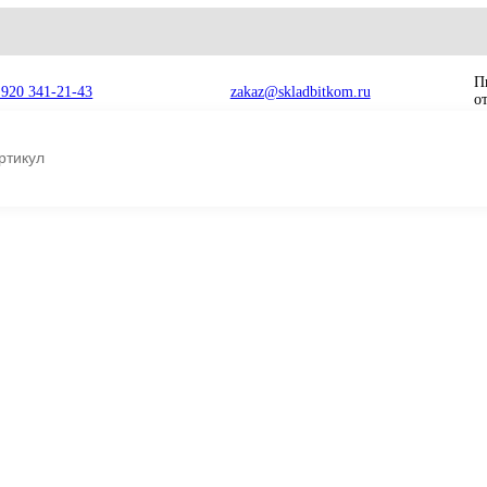
8 920 341-21-43
zakaz@skladbitkom.ru
идравлический Volvo EC300D, EC350D K5V160DT-158R-1E05-V
vo
Насос гидравли
EC300D, EC350