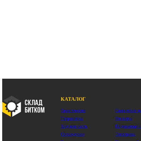
гидронасос Volvo EC300D
гидро
Основной насос Volvo EC350D
PUMP GP-
гидравлический насос Volvo EC300D
гидравличе