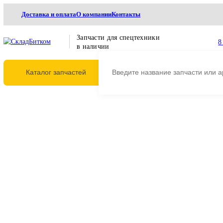
Доставка и оплата
О компании
Контакты
Запчасти для спецтехники
в наличии
Каталог запчастей
Главная
Гидравлика
Гидравлические насосы
Основные насосы
Насос г
Насос гидравлический Vol
EC300D, EC350D