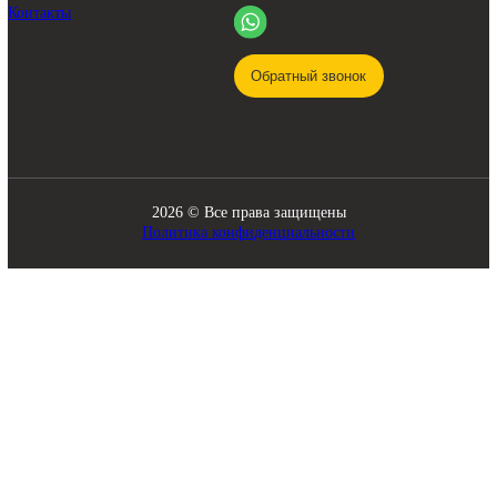
КАТАЛОГ
Трансмиссия
Смазочные материалы
Гидравлика
Фильтры
Ходовая часть
Подвижные соединения
Охлаждение
Электрика
Режущие элементы
Навесное оборудование
Двигатели
Рабочее оборудование
Топливная система
Разное
ПОМОЩЬ
СВЯЗЬ С НАМИ
8 920 341-21-43
О компании
zakaz@skladbitkom.ru
Доставка и оплата