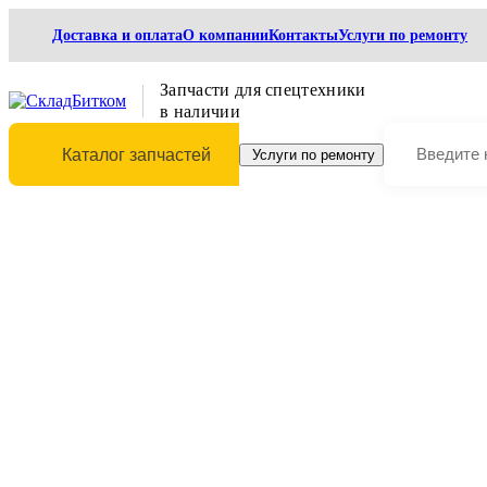
Доставка и оплата
О компании
Контакты
Услуги по ремонту
Запчасти для спецтехники
в наличии
Каталог запчастей
Услуги по ремонту
Выберите марку и модель техники
Главная
Гидравлика
Гидравлические насосы
Основные насосы
Основной насос Hyundai R360LC-7 K3V180DTH-1P0R-9
Основной насос Hyundai R360LC-7