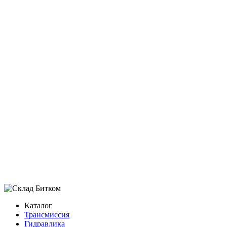
гидронасос Хендай R360LC-7
гидрона
Основной насос Hyundai R360LC-7
Основной 
PUMP GP-PISTON Хендай R360LC-7
PUMP GP-PI
Каталог
Трансмиссия
Гидравлика