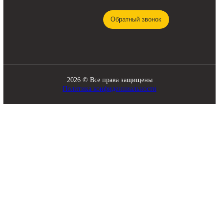
КАТАЛОГ
Трансмиссия
Смазочные материалы
Гидравлика
Фильтры
Ходовая часть
Подвижные соединения
Охлаждение
Электрика
Режущие элементы
Навесное оборудование
Двигатели
Рабочее оборудование
Топливная система
Разное
ПОМОЩЬ
СВЯЗЬ С НАМИ
8 920 341-21-43
О компании
zakaz@skladbitkom.ru
Доставка и оплата
Контакты