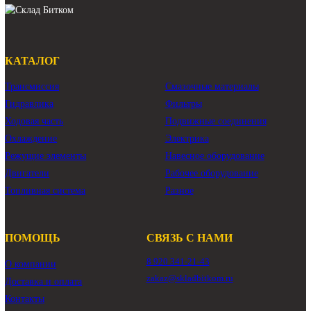
Основной насос Вольво EC460CLD
гидравлический насос Volvo EC460CLD
гидравлический насос Вольво EC460CLD
Показать ещё