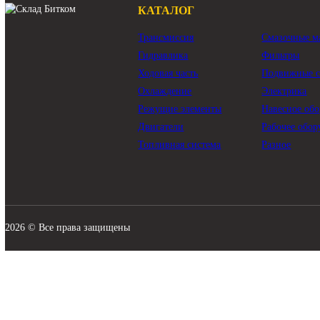
КАТАЛОГ
Трансмиссия
Смазо
Гидравлика
Филь
Ходовая часть
Подви
Охлаждение
Элект