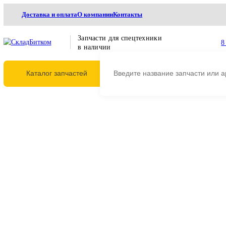
Доставка и оплата
О компании
Контакты
Запчасти для спецтехники
в наличии
Каталог запчастей
Главная
Гидравлика
Гидравлические насосы
Основные насосы
Основно
Основной насос (восст) Lie
R974B