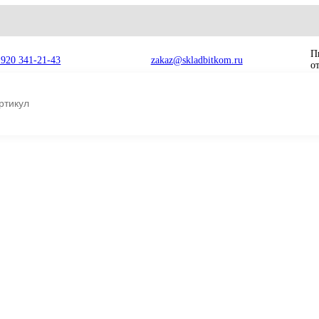
8 920 341-21-43
zakaz@skladbitkom.ru
й насос (восст) Liebherr R974B 9078764
bherr
Основной насос 
R974B