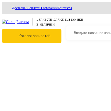
Доставка и оплата
О компании
Контакты
Запчасти для спецтехники
в наличии
Каталог запчастей
Выберите марку и модель техники
Главная
Гидравлика
Гидравлические цилиндры
Гидроцилиндры рукояти
VOE14501281 Гидроцилиндр рукояти Volvo EC360B VOE
VOE14501281 Гидроцилиндр рукояти Vo