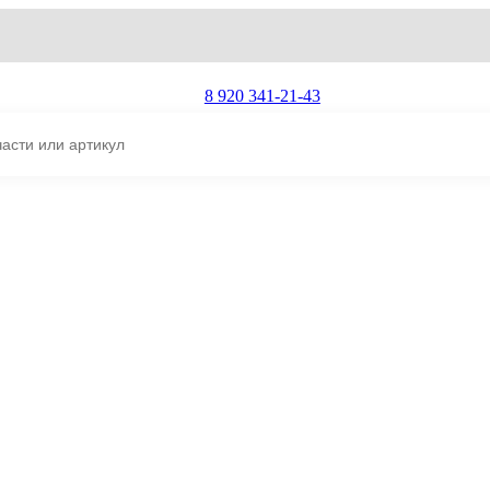
8 920 341-21-43
14501281
lvo EC360B