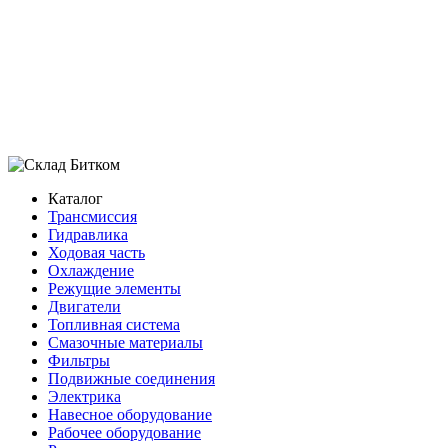
В корзину
Добавить в избранное
ГЦ рукояти Volvo EC360B
гидроцилиндр рукояти Volvo EC360B
рукоятный гидроцилиндр Volvo EC360B
Показать ещё
Каталог
Трансмиссия
Гидравлика
Ходовая часть
Охлаждение
Режущие элементы
Двигатели
Топливная система
Смазочные материалы
Фильтры
Подвижные соединения
Электрика
Навесное оборудование
Рабочее оборудование