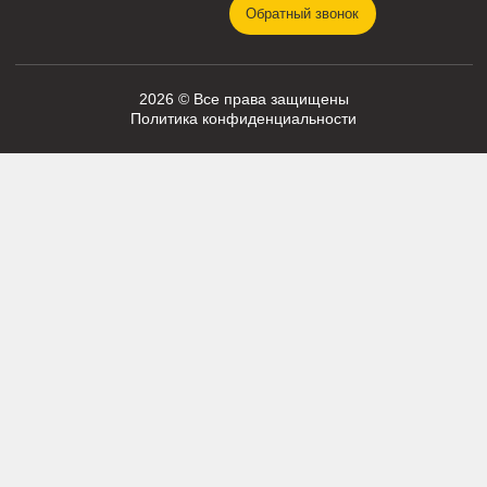
Гидравлика
Фильтры
Ходовая часть
Подвижные соединения
Охлаждение
Электрика
Режущие элементы
Навесное оборудование
Двигатели
Рабочее оборудование
Топливная система
Разное
ПОМОЩЬ
СВЯЗЬ С НАМИ
8 920 341-21-43
О компании
zakaz@skladbitkom.ru
Доставка и оплата
Контакты
Обратный звонок