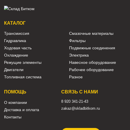
39K9-12100 Редуктор поворо
Hyundai R350LVS
208-26-00220 Редуктор поворота
Komatsu PC400-7 Оригинал
Восст.
Арт.
208-26-00220
Арт.
39K9-12100
497 580 ₽
208 000 ₽
КАТАЛОГ
Трансмиссия
Смазочные материалы