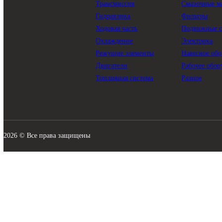
КАТАЛОГ
Трансмиссия
Смазо
Гидравлика
Филь
Ходовая часть
Подви
Охлаждение
Элект
Режущие элементы
Навес
Двигатели
Рабоч
Топливная система
Разно