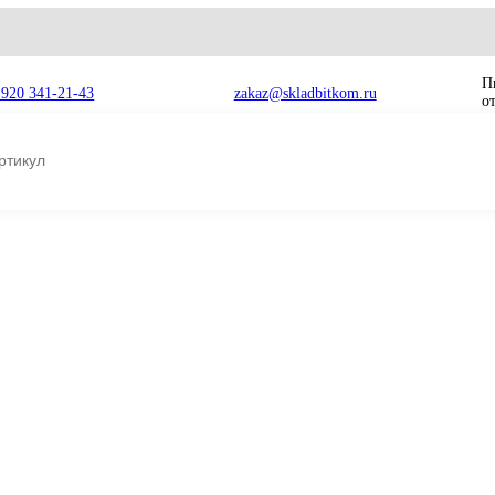
8 920 341-21-43
zakaz@skladbitkom.ru
JCB JS200, JS205 333/P7280 333/P7280
JS205
Круг поворота 
333/P7280