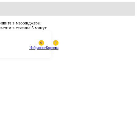
Пишите в мессенджеры,
ответим в течение 5 минут
Избранное
Корзина
JCB JS200, JS205