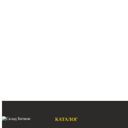
Арт.
31Q8-10151
Арт.
191
459 840 ₽
181 2
В наличии:
Много
В наличии:
М
ОПУ JCB JS200
О
поворотный круг JCB JS205
опорно-поворо