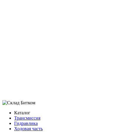
Много
В корзину
Добавить в избранное
39K9-1210
Арт.
39K9-12100
208 000 ₽
В наличии:
Много
В корзину
Добавить в избранное
Фрикционный диск JCB
Показать ещё
Каталог
Трансмиссия
Гидравлика
Ходовая часть