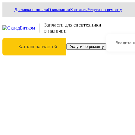
Доставка и оплата
О компании
Контакты
Услуги по ремонту
Запчасти для спецтехники
в наличии
Каталог запчастей
Услуги по ремонту
Выберите марку и модель техники
Главная
Трансмиссия
Запчасти в КПП
7260/10356 Фрикционный диск JCB 7260/10356
7260/10356 Фрикционный диск JCB